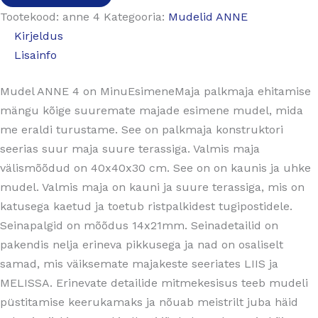
Tootekood:
anne 4
Kategooria:
Mudelid ANNE
Kirjeldus
Lisainfo
Mudel ANNE 4 on MinuEsimeneMaja palkmaja ehitamise
mängu kõige suuremate majade esimene mudel, mida
me eraldi turustame. See on palkmaja konstruktori
seerias suur maja suure terassiga. Valmis maja
välismõõdud on 40x40x30 cm. See on on kaunis ja uhke
mudel. Valmis maja on kauni ja suure terassiga, mis on
katusega kaetud ja toetub ristpalkidest tugipostidele.
Seinapalgid on mõõdus 14x21mm. Seinadetailid on
pakendis nelja erineva pikkusega ja nad on osaliselt
samad, mis väiksemate majakeste seeriates LIIS ja
MELISSA. Erinevate detailide mitmekesisus teeb mudeli
püstitamise keerukamaks ja nõuab meistrilt juba häid