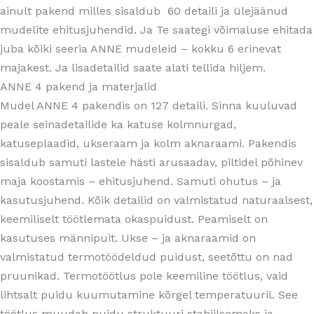
ainult pakend milles sisaldub 60 detaili ja ülejäänud
mudelite ehitusjuhendid. Ja Te saategi võimaluse ehitada
juba kõiki seeria ANNE mudeleid – kokku 6 erinevat
majakest. Ja lisadetailid saate alati tellida hiljem.
ANNE 4 pakend ja materjalid
Mudel ANNE 4 pakendis on 127 detaili. Sinna kuuluvad
peale seinadetailide ka katuse kolmnurgad,
katuseplaadid, ukseraam ja kolm aknaraami. Pakendis
sisaldub samuti lastele hästi arusaadav, piltidel põhinev
maja koostamis – ehitusjuhend. Samuti ohutus – ja
kasutusjuhend. Kõik detailid on valmistatud naturaalsest,
keemiliselt töötlemata okaspuidust. Peamiselt on
kasutuses männipuit. Ukse – ja aknaraamid on
valmistatud termotöödeldud puidust, seetõttu on nad
pruunikad. Termotöötlus pole keemiline töötlus, vaid
lihtsalt puidu kuumutamine kõrgel temperatuuril. See
töötlus muudab puidu struktuuri stabiilsemaks ja