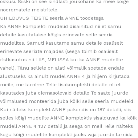
oskusi. Siiski on see kindlasti jõukohane ka meie kõige
noorematele meistritele.
ÜHILDUVUS TEISTE seeria ANNE toodetega
Ka ANNE komplekti mudelid disainitud nii et samu
detaile kasutatakse kõigis erinevate selle seeria
mudelites. Samuti kasutame samu detaile osaliselt
erinevate seeriate majades (seega toimib osaliselt
ristkasutus nii LIIS, MELISSA kui ka ANNE mudelite
vahel). Tänu sellele on alati võimalik soetada endale
alustuseks ka ainult mudel ANNE 4 ja hiljem kirjutada
meile, me tarnime Teile lisakomplekti detaile nii et
kasutades juba olemasolevaid detaile Te saate juurde
võimalused monteerida juba kõiki selle seeria mudeleid.
Kui näiteks komplekt ANNE pakendis on 187 detaili, siis
selles kõigi mudelite ANNE komplektis sisalduvad ka kõik
mudeli ANNE 4 127 detaili ja seega on meil Teile näiteks
kogu kõigi mudelite komplekti jaoks vaja juurde tarnida