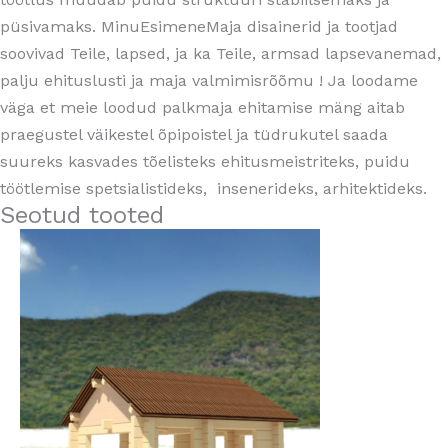
püsivamaks. MinuEsimeneMaja disainerid ja tootjad
soovivad Teile, lapsed, ja ka Teile, armsad lapsevanemad,
palju ehituslusti ja maja valmimisrõõmu ! Ja loodame
väga et meie loodud palkmaja ehitamise mäng aitab
praegustel väikestel õpipoistel ja tüdrukutel saada
suureks kasvades tõelisteks ehitusmeistriteks, puidu
töötlemise spetsialistideks, insenerideks, arhitektideks.
Seotud tooted