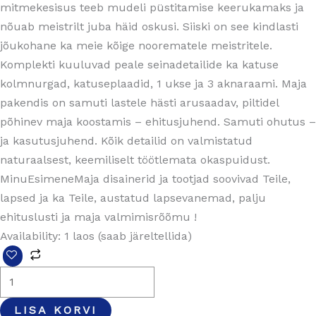
mitmekesisus teeb mudeli püstitamise keerukamaks ja
nõuab meistrilt juba häid oskusi. Siiski on see kindlasti
jõukohane ka meie kõige noorematele meistritele.
Komplekti kuuluvad peale seinadetailide ka katuse
kolmnurgad, katuseplaadid, 1 ukse ja 3 aknaraami. Maja
pakendis on samuti lastele hästi arusaadav, piltidel
põhinev maja koostamis – ehitusjuhend. Samuti ohutus –
ja kasutusjuhend. Kõik detailid on valmistatud
naturaalsest, keemiliselt töötlemata okaspuidust.
MinuEsimeneMaja disainerid ja tootjad soovivad Teile,
lapsed ja ka Teile, austatud lapsevanemad, palju
ehituslusti ja maja valmimisrõõmu !
Availability:
1 laos (saab järeltellida)
LISA KORVI